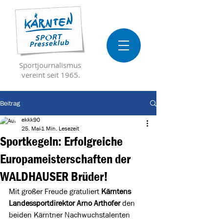
Sportjournalismus
vereint seit 1965.
Beitrag
ekkk90
25. Mai
1 Min. Lesezeit
Sportkegeln: Erfolgreiche
Europameisterschaften der
WALDHAUSER Brüder!
Mit großer Freude gratuliert 
Kärntens 
Landessportdirektor Arno Arthofer
 den 
beiden Kärntner Nachwuchstalenten 