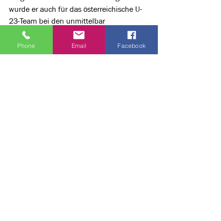
wurde er auch für das österreichische U-
23-Team bei den unmittelbar 
anschließenden Weltmeisterschaften in 
Schwaz nominiert.
Phone
Email
Facebook
Foto: Kegel Sportklub Klagenfurt-
Magdalensberg
Alle ansehen
Aktuelle Beiträge