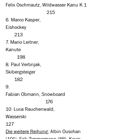
Felix Oschmautz, Wildwasser Kanu K 1     
                                 215
6. Marco Kasper, 
Eishockey                                                      
       213
7. Mario Leitner, 
Kanute                                                          
         198
8. Paul Verbnjak, 
Skibergsteiger                                               
       182
9. 
Fabian Obmann, Snowboard                       
                                176
10. Luca Rauchenwald, 
Wasserski                                                  
127
Die weitere Reihung:
 Albin Ouschan 
(101), Erik Zimmermann (88), Kevin 