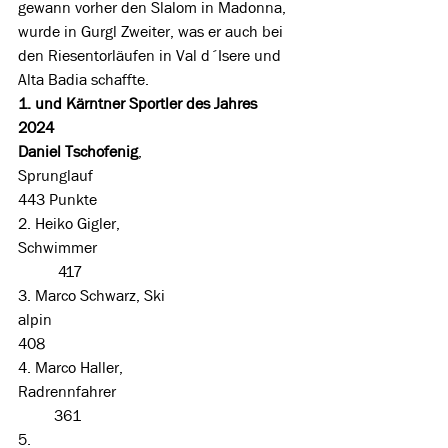
gewann vorher den Slalom in Madonna, 
wurde in Gurgl Zweiter, was er auch bei 
den Riesentorläufen in Val d´Isere und 
Alta Badia schaffte.
1. und Kärntner Sportler des Jahres 
2024    
Daniel Tschofenig
, 
Sprunglauf                                                   
443 Punkte
2. Heiko Gigler, 
Schwimmer                                                   
          417
3. Marco Schwarz, Ski 
alpin                                                             
408
4. Marco Haller, 
Radrennfahrer                                              
         361
5. 