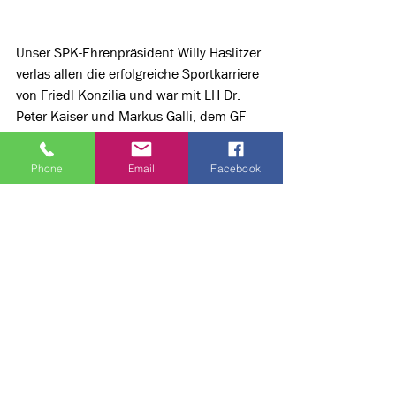
Unser SPK-Ehrenpräsident Willy Haslitzer 
verlas allen die erfolgreiche Sportkarriere 
von Friedl Konzilia und war mit LH Dr. 
Peter Kaiser und Markus Galli, dem GF 
von Klick Kärnten, einer der ersten 
Gratulanten.
Phone
Email
Facebook
Sportlerin des Jahres 2024 mit 
Behinderung
Melissa Köck, 
Ski alpin gehörlos, gewann 
5 Goldmedaillen bei den Olympischen 
Winterspielen in der Türkei in den 
Disziplinen Super G, Super Kombi, RTL, 
Slalom und Parallelslalom.