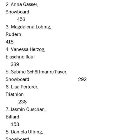
2. Anna Gasser, 
Snowboard                                                    
         453
3. Magdalena Lobnig, 
Rudern                                                          
418
4. Vanessa Herzog, 
Eisschnelllauf                                               
    339
5. Sabine Schöffmann/Payer, 
Snowboard                                       292
6. Lisa Perterer, 
Triathlon                                                        
          236
7. Jasmin Ouschan, 
Billard                                                            
    153
8. Daniela Ulbing, 
Snowboard                                                    