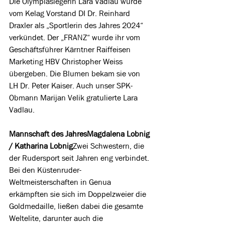
Die Olympiasiegerin 
Lara Vadlau wurde 
vom Kelag Vorstand DI Dr. Reinhard 
Draxler als „Sportlerin des Jahres 2024“ 
verkündet. Der
 „FRANZ“ wurde ihr vom 
Geschäftsführer Kärntner Raiffeisen 
Marketing HBV Christopher Weiss 
übergeben. Die Blumen bekam sie von 
LH Dr. Peter Kaiser. Auch unser SPK-
Obmann Marijan Velik gratulierte Lara 
Vadlau.
Mannschaft des JahresMagdalena Lobnig 
/ Katharina Lobnig
Zwei Schwestern, die 
der Rudersport seit Jahren eng verbindet. 
Bei den Küstenruder-
Weltmeisterschaften in Genua 
erkämpften sie sich im Doppelzweier die 
Goldmedaille, ließen dabei die gesamte 
Weltelite, darunter auch die 