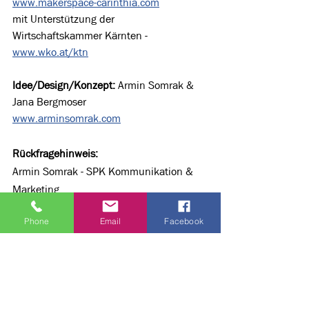
www.makerspace-carinthia.com
mit Unterstützung der 
Wirtschaftskammer Kärnten - 
www.wko.at/ktn
Idee/Design/Konzept:
 Armin Somrak & 
Jana Bergmoser
www.arminsomrak.com
Rückfragehinweis:
Armin Somrak - SPK Kommunikation & 
Marketing
E-Mail: 
mail@arminsomrak.com
Phone
Email
Facebook
Tel/Mobil: +43 (0) 676/7156263